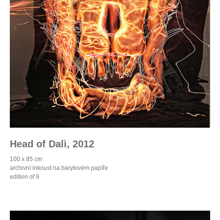
Head of Dalì, 2012
100 x 85 cm
archivní inkoust na barytovém papíře
edition of 9