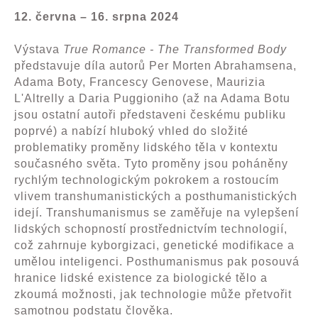
12. června – 16. srpna 2024
Výstava
True Romance - The Transformed Body
představuje díla autorů Per Morten Abrahamsena,
Adama Boty, Francescy Genovese, Maurizia
L'Altrelly a Daria Puggioniho (až na Adama Botu
jsou ostatní autoři představeni českému publiku
poprvé) a nabízí hluboký vhled do složité
problematiky proměny lidského těla v kontextu
současného světa. Tyto proměny jsou poháněny
rychlým technologickým pokrokem a rostoucím
vlivem transhumanistických a posthumanistických
idejí. Transhumanismus se zaměřuje na vylepšení
lidských schopností prostřednictvím technologií,
což zahrnuje kyborgizaci, genetické modifikace a
umělou inteligenci. Posthumanismus pak posouvá
hranice lidské existence za biologické tělo a
zkoumá možnosti, jak technologie může přetvořit
samotnou podstatu člověka.