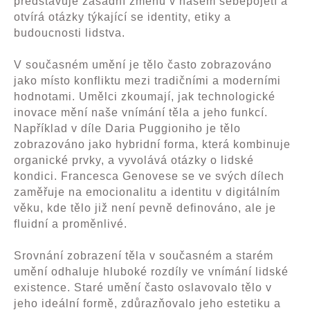
představuje zásadní změnu v našem sebepojetí a
otvírá otázky týkající se identity, etiky a
budoucnosti lidstva.
V současném umění je tělo často zobrazováno
jako místo konfliktu mezi tradičními a moderními
hodnotami. Umělci zkoumají, jak technologické
inovace mění naše vnímání těla a jeho funkcí.
N
apříklad v díle Daria Puggioniho je tělo
zobrazováno jako hybridní forma, která kombinuje
organické prvky, a vyvo­lává otázky o lidské
kondici. Francesca G
enovese se ve svých dílech
zaměřuje na emocionalitu a identitu v digitálním
věku, kde tělo již není pevně definováno, ale je
fluidní a proměnlivé.
Srovnání zobrazení těla v současném a starém
umění odhaluje hluboké rozdíly ve vnímání lidské
existence. Staré umění často oslavovalo tělo v
jeho ideální formě, zdůrazňovalo jeho estetiku a