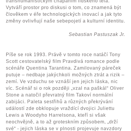
transhumanistickým chápáním lidského těla.
Vytváří prostor pro diskusi o tom, co znamená být
člověkem v éře technologických inovací a jak tyto
změny ovlivňují naše sebepojetí a kulturní identitu.
Sebastian Pastuszak Jr.
Píše se rok 1993. Právě v tomto roce natáčí Tony
Scott cestovatelský film Pravdivá romance podle
scénáře Quentina Tarantina. Zamilovaný páreček
putuje – nedbaje jakýchkoli možných ztrát a rizik –
zemí. Ve vzduchu se vznáší jen jejich láska, nic
víc. Scénář si o rok později „vzal na paškál“ Oliver
Stone a natočil převratný film Takoví normální
zabijáci. Paleta sestřihů a různých překrývání
událostí zde obklopuje vraždící dvojici Juliettu
Lewis a Woodyho Harrelsona, kteří si však
neochvějně, a to až groteskním způsobem, „drží
své“ - jejich láska se v plnosti projevuje navzdory