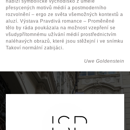
nabízí symbolické východisko z uměle
přesycených motivů médií a postmoderního
rozvolnění – ergo ze světa všemožných kontextů a
aluzí. Výstava Pravdivá romance – Proměněné
tělo by ráda poukázala na možnost vzepření se
všudypřítomnému užívání médií prostřednictvím
naléhavých obrazů, které jsou stěžejní i ve snímku
Takoví normální zabijáci.
Uwe Goldenstein