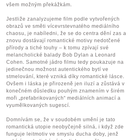
všem možným překážkám.
Jestliže zanalyzujeme film podle vytvořených
obrazů ve směti vícevrstevnatého mediálního
chaosu, je nabíledni, že se do centra dění zas a
znovu dostávají romantické motivy nedotčené
přírody a tiché touhy – k tomu zpívají své
melancholické balady Bob Dylan a Leonard
Cohen. Samotné jádro filmu tedy poukazuje na
jedinečnou možnost autentického bytí ve
stmelování, které vzniká díky romantické lásce.
Ovšem i láska je přirozeně jen iluzí a zůstává v
konečném důsledku pouhým znamením v širém
moři „prefabrikovaných“ mediálních animací a
vyumělkovaných sugescí.
Domnívám se, že v soudobém umění je tato
romantická utopie neobyčejně silná, i když zde
funguje leitmotiv ve smyslu ducha doby, jenž