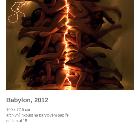
Babylon,
2012
109 x 72.5 cm
archivní inkoust na barytovém papíře
edition of 15