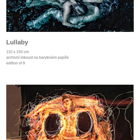
Lullaby
110 x 150 cm
archivní inkoust na barytovém papíře
edition of 9