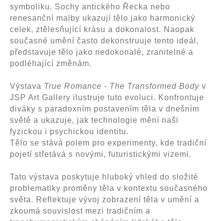
symboliku. Sochy antického Řecka nebo
renesanční malby ukazují tělo jako harmonický
celek, ztělesňující krásu a dokonalost. Naopak
současné umění často dekonstruuje tento ideál,
představuje tělo jako nedokonalé, zranitelné a
podléhající změnám.
Výstava
True Romance - The Transformed Body
v
JSP Art Gallery ilustruje tuto evoluci. Konfrontuje
diváky s paradoxním postavením těla v dnešním
světě a ukazuje, jak technologie mění naši
fyzickou i psychickou identitu.
Tělo se stává polem pro experimenty, kde tradiční
pojetí střetává s novými, futuristickými vizemi.
Tato výstava poskytuje hluboký vhled do složité
problematiky proměny těla v kontextu současného
světa. Reflektuje vývoj zobrazení těla v umění a
zkoumá souvislost mezi tradičním a